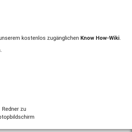
n unserem kostenlos zugänglichen
Know H
ow-Wiki
.
.